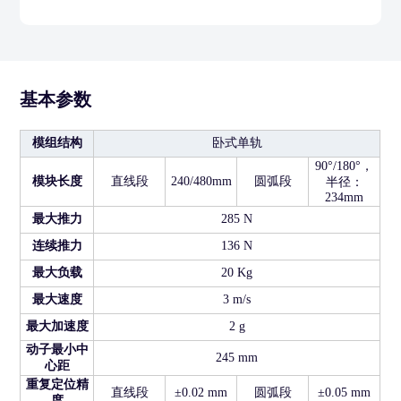
基本参数
模组结构
卧式单轨
90°/180°，
模块长度
直线段
240/480mm
圆弧段
半径：
234mm
最大推力
285 N
连续推力
136 N
最大负载
20 Kg
最大速度
3 m/s
最大加速度
2 g
动子最小中
245 mm
心距
重复定位精
直线段
±0.02 mm
圆弧段
±0.05 mm
度