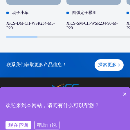
动子小车
圆弧定子模组
XiCS-DM-CH-WSR234-M5-
XiCS-SM-CH-WSR234-90-M-
X
P20
P20
P
联系我们获取更多产品信息！
探索更多
×
关于元磁
产品中心
应用案例
服务与支持
欢迎来到本网站，请问有什么可以帮您？
Copyright (c) 2023 苏州元磁智控科技有限公司 |
苏ICP备2025171651号
现在咨询
稍后再说
友情链接：
深圳玖钧智能装备有限公司