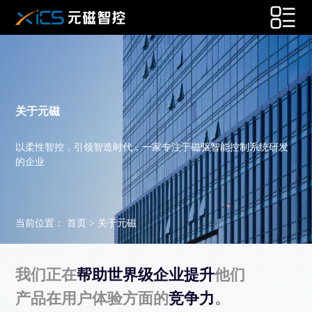
关于元磁
以柔性智控，引领智造时代，一家专注于磁驱智能控制系统研发
的企业
当前位置：
首页
>
关于元磁
我们正在
帮助世界级企业提升
他们
产品在用户体验方面的
竞争力
。