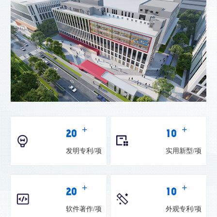
+
+
20
10
发明专利/项
实用新型/项
+
+
20
10
软件著作/项
外观专利/项